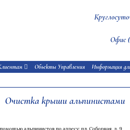
Круглосуто
Офис (
Клиентам
Объекты Управления
Информация дл
Очистка крыши альпинистами
помощью альпинистов по адресу: пл. Соборная, д. 9