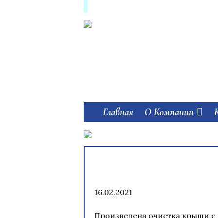
Skip
to
content
Главная
О Компании
16.02.2021
Произведена очистка крыши с 