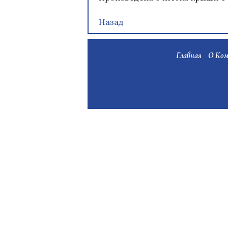
Назад
Навигация
по
Главная
О Ко
записям