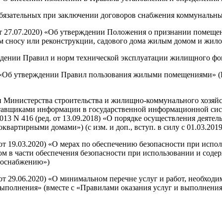
обязательных при заключении договоров снабжения коммунальным
 от 27.07.2020) «Об утверждении Положения о признании поме
 сносу или реконструкции, садового дома жилым домом и жило
ждении Правил и норм технической эксплуатации жилищного фон
5 «Об утверждении Правил пользования жилыми помещениями» (
Министерства строительства и жилищно-коммунального хозяйств
ставщиками информации в государственной информационной сис
13 N 416 (ред. от 13.09.2018) «О порядке осуществления деяте
артирными домами») (с изм. и доп., вступ. в силу с 01.03.2019
 от 19.03.2020) «О мерах по обеспечению безопасности при исп
зом в части обеспечения безопасности при использовании и сод
зоснабжению»)
 от 29.06.2020) «О минимальном перечне услуг и работ, необхо
выполнения» (вместе с «Правилами оказания услуг и выполнени